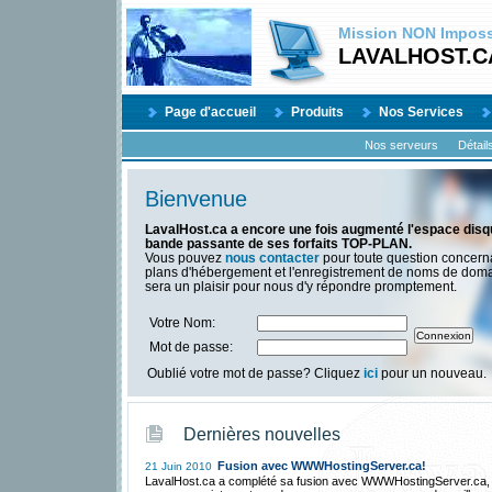
Mission
NON
Impossi
LAVALHOST.C
Page d'accueil
Produits
Nos Services
Nos serveurs
Détail
Bienvenue
LavalHost.ca a encore une fois augmenté l'espace disqu
bande passante de ses forfaits TOP-PLAN.
Vous pouvez
nous contacter
pour toute question concern
plans d'hébergement et l'enregistrement de noms de dom
sera un plaisir pour nous d'y répondre promptement.
Votre Nom:
Mot de passe:
Oublié votre mot de passe? Cliquez
ici
pour un nouveau.
Dernières nouvelles
Fusion avec WWWHostingServer.ca!
21 Juin 2010
LavalHost.ca a complété sa fusion avec WWWHostingServer.ca,