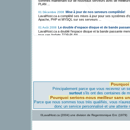
sommes maintenant sur de nouveaux serveurs avec de meilleur
PLAN ...
Mise à jour de nos serveurs complétée!
01 Décembre 2008
LavalHost.ca a complété ses mises à jour pour ses systèmes d'o
Apache, PHP et MYSQL sur ses serveurs ...
Le double d'espace disque et de bande passan
01 Août 2008
LavalHost.ca a doublé l'espace disque et la bande passante men
tous ses forfaits TOP-PLAN ...
Hébergement Gratuit avec FreeCms.ca!
01 Décembre 2007
LavalHost.ca a mis en place une division d'Hébergement Gratuit 
par un mince bandeau publicitaire ...
La migration vers Montréal est annulée et se fer
01 Mai 2007
vers l'Iowa!
LavalHost.ca, étant une compagnie responsable, a annulé sa loca
serveur à Montréal pour les raisons suivantes ...
La migration vers notre serveur de Montréal c
28 Avril 2007
bientôt!
Pourquoi 
LavalHost.ca est déjà transféré vers notre serveur de Montréal,
aviserons nos clients avant de faire migrer leur site dans les jour
Principalement parce que vous recevrez un ser
viennent...
surtout
s'ils ont des centaines de mi
Pourquoi serions-nous meilleur sans un
Nouveau serveur maintenant à Montréal!
08 Avril 2007
Parce que nous sommes tous très qualifiés, vous n'aurez-
Pour améliorer, encore plus, notre qualité d'hébergement et donn
donc un service personnalisé et une attente
vitesse d'accès encore plus élevée nous avons un nouveau serv
Montréal...
©LavalHost.ca (2004) une division de Regentronique Enr. (1979)
LavalHost.ca offre hébergement à bas prix
28 Décembre 2005
support!
Contrairement à la compétition, LavaHost.com offre de l'héberg
une très haute qualité de support technique à très bas prix au Qu