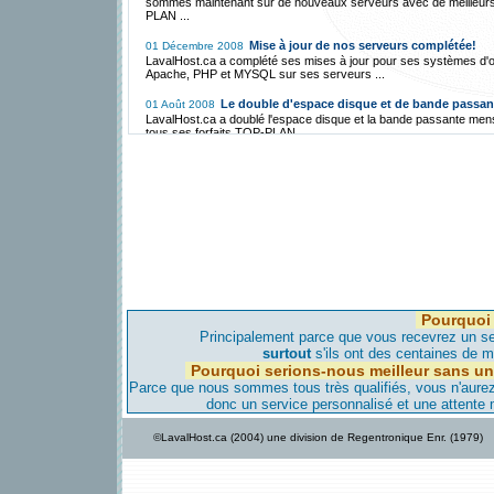
sommes maintenant sur de nouveaux serveurs avec de meilleur
PLAN ...
Mise à jour de nos serveurs complétée!
01 Décembre 2008
LavalHost.ca a complété ses mises à jour pour ses systèmes d'o
Apache, PHP et MYSQL sur ses serveurs ...
Le double d'espace disque et de bande passan
01 Août 2008
LavalHost.ca a doublé l'espace disque et la bande passante men
tous ses forfaits TOP-PLAN ...
Hébergement Gratuit avec FreeCms.ca!
01 Décembre 2007
LavalHost.ca a mis en place une division d'Hébergement Gratuit 
par un mince bandeau publicitaire ...
La migration vers Montréal est annulée et se fer
01 Mai 2007
vers l'Iowa!
LavalHost.ca, étant une compagnie responsable, a annulé sa loca
serveur à Montréal pour les raisons suivantes ...
La migration vers notre serveur de Montréal c
28 Avril 2007
bientôt!
Pourquoi 
LavalHost.ca est déjà transféré vers notre serveur de Montréal,
aviserons nos clients avant de faire migrer leur site dans les jour
Principalement parce que vous recevrez un ser
viennent...
surtout
s'ils ont des centaines de mi
Pourquoi serions-nous meilleur sans un
Nouveau serveur maintenant à Montréal!
08 Avril 2007
Parce que nous sommes tous très qualifiés, vous n'aurez-
Pour améliorer, encore plus, notre qualité d'hébergement et donn
donc un service personnalisé et une attente
vitesse d'accès encore plus élevée nous avons un nouveau serv
Montréal...
©LavalHost.ca (2004) une division de Regentronique Enr. (1979)
LavalHost.ca offre hébergement à bas prix
28 Décembre 2005
support!
Contrairement à la compétition, LavaHost.com offre de l'héberg
une très haute qualité de support technique à très bas prix au Qu