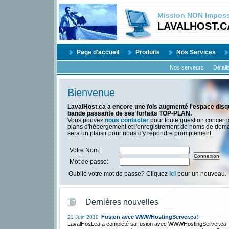
Mission
NON
Impossi
LAVALHOST.C
Page d'accueil
Produits
Nos Services
Nos serveurs
Détail
Bienvenue
LavalHost.ca a encore une fois augmenté l'espace disqu
bande passante de ses forfaits TOP-PLAN.
Vous pouvez
nous contacter
pour toute question concern
plans d'hébergement et l'enregistrement de noms de dom
sera un plaisir pour nous d'y répondre promptement.
Votre Nom:
Mot de passe:
Oublié votre mot de passe? Cliquez
ici
pour un nouveau.
Dernières nouvelles
Fusion avec WWWHostingServer.ca!
21 Juin 2010
LavalHost.ca a complété sa fusion avec WWWHostingServer.ca,