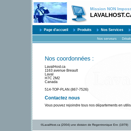
Mission
NON
Impossi
LAVALHOST.C
Page d'accueil
Produits
Nos Services
Nos serveurs
Détail
Nos coordonnées :
LavalHost.ca
1163 avenue Breault
Laval
H7C 2M2
Canada
514-TOP-PLAN (867-7526)
Contactez nous
Vous pouvez rejoindre tous nos départements en utilis
©LavalHost.ca (2004) une division de Regentronique Enr. (1979)