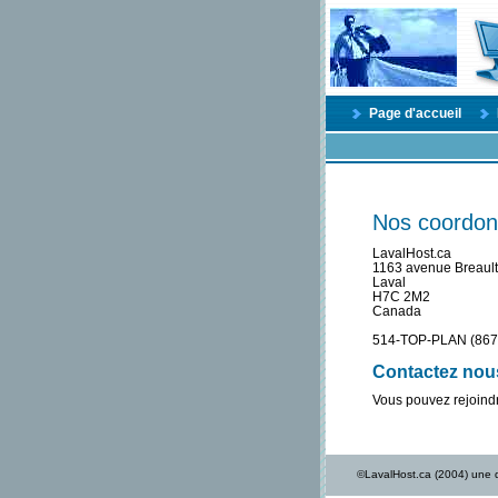
Page d'accueil
Nos coordon
LavalHost.ca
1163 avenue Breault
Laval
H7C 2M2
Canada
514-TOP-PLAN (867
Contactez nou
Vous pouvez rejoindr
©LavalHost.ca (2004) une d