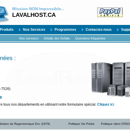
Mission
NON
Impossible...
LAVALHOST.CA
Produits
Nos Services
Programmes
Contactez-nous
Supp
Nos serveurs
Détails des forfaits
Questions fréquentes
nées :
-7526)
s
e tous nos départements en utilisant notre formulaire spécial.
Cliquez ici
ivision de Regentronique Enr. (1979)
Politique Vie Privée
Politique client (TDS