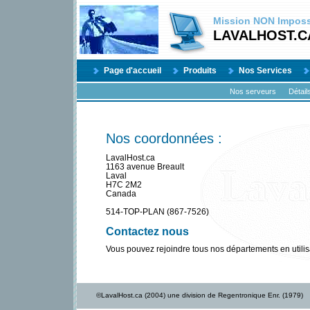
Mission
NON
Impossi
LAVALHOST.C
Page d'accueil
Produits
Nos Services
Nos serveurs
Détail
Nos coordonnées :
LavalHost.ca
1163 avenue Breault
Laval
H7C 2M2
Canada
514-TOP-PLAN (867-7526)
Contactez nous
Vous pouvez rejoindre tous nos départements en utilis
©LavalHost.ca (2004) une division de Regentronique Enr. (1979)