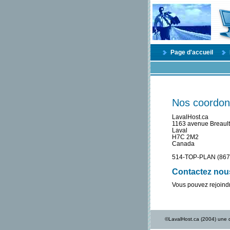
Page d'accueil
Nos coordon
LavalHost.ca
1163 avenue Breault
Laval
H7C 2M2
Canada
514-TOP-PLAN (867
Contactez nou
Vous pouvez rejoindr
©LavalHost.ca (2004) une d