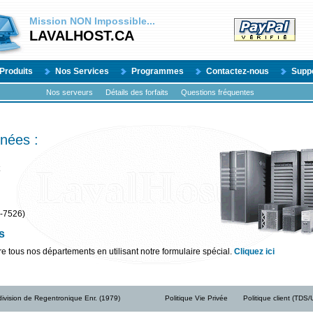
Mission
NON
Impossible...
LAVALHOST.CA
Produits
Nos Services
Programmes
Contactez-nous
Supp
Nos serveurs
Détails des forfaits
Questions fréquentes
nées :
-7526)
s
e tous nos départements en utilisant notre formulaire spécial.
Cliquez ici
ivision de Regentronique Enr. (1979)
Politique Vie Privée
Politique client (TDS