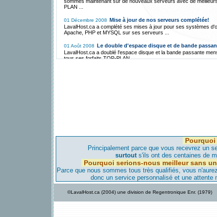
sommes maintenant sur de nouveaux serveurs avec de meilleur
PLAN ...
Mise à jour de nos serveurs complétée!
01 Décembre 2008
LavalHost.ca a complété ses mises à jour pour ses systèmes d'o
Apache, PHP et MYSQL sur ses serveurs ...
Le double d'espace disque et de bande passan
01 Août 2008
LavalHost.ca a doublé l'espace disque et la bande passante men
tous ses forfaits TOP-PLAN ...
Hébergement Gratuit avec FreeCms.ca!
01 Décembre 2007
LavalHost.ca a mis en place une division d'Hébergement Gratuit 
par un mince bandeau publicitaire ...
La migration vers Montréal est annulée et se fer
01 Mai 2007
vers l'Iowa!
LavalHost.ca, étant une compagnie responsable, a annulé sa loca
serveur à Montréal pour les raisons suivantes ...
La migration vers notre serveur de Montréal c
28 Avril 2007
bientôt!
Pourquoi 
LavalHost.ca est déjà transféré vers notre serveur de Montréal,
aviserons nos clients avant de faire migrer leur site dans les jour
Principalement parce que vous recevrez un ser
viennent...
surtout
s'ils ont des centaines de mi
Pourquoi serions-nous meilleur sans un
Nouveau serveur maintenant à Montréal!
08 Avril 2007
Parce que nous sommes tous très qualifiés, vous n'aurez-
Pour améliorer, encore plus, notre qualité d'hébergement et donn
donc un service personnalisé et une attente
vitesse d'accès encore plus élevée nous avons un nouveau serv
Montréal...
©LavalHost.ca (2004) une division de Regentronique Enr. (1979)
LavalHost.ca offre hébergement à bas prix
28 Décembre 2005
support!
Contrairement à la compétition, LavaHost.com offre de l'héberg
une très haute qualité de support technique à très bas prix au Qu