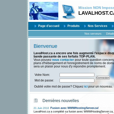
Mission
NON
Impossi
LAVALHOST.C
Page d'accueil
Produits
Nos Services
Nos serveurs
Détail
Bienvenue
LavalHost.ca a encore une fois augmenté l'espace disqu
bande passante de ses forfaits TOP-PLAN.
Vous pouvez
nous contacter
pour toute question concern
plans d'hébergement et l'enregistrement de noms de dom
sera un plaisir pour nous d'y répondre promptement.
Votre Nom:
Mot de passe:
Oublié votre mot de passe? Cliquez
ici
pour un nouveau.
Dernières nouvelles
Fusion avec WWWHostingServer.ca!
21 Juin 2010
LavalHost.ca a complété sa fusion avec WWWHostingServer.ca,