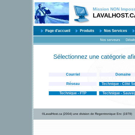
Mission
NON
Impossi
LAVALHOST.C
Page d'accueil
Produits
Nos Services
Nos serveurs
Détail
Sélectionnez une catégorie afi
Courriel
Domaine
Réseau
Technique - Côté S
Technique - FTP
Technique - Sauve
©LavalHost.ca (2004) une division de Regentronique Enr. (1979)