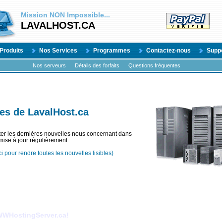
Mission
NON
Impossible...
LAVALHOST.CA
Produits
Nos Services
Programmes
Contactez-nous
Supp
Nos serveurs
Détails des forfaits
Questions fréquentes
es de LavalHost.ca
ter les dernières nouvelles nous concernant dans
mise à jour régulièrement.
ci pour rendre toutes les nouvelles lisibles)
WHostingServer.ca!