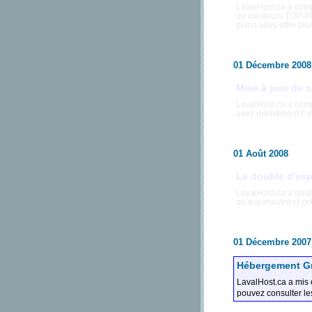
LavalHost.ca a com
de meilleurs TOP-P
plans vous offre pl
01 Décembre 2008
Mise à jour de 
LavalHost.ca a comp
avez maintenant Ce
01 Août 2008
Le double d'es
LavalHost.ca a doub
qu'auparavant et cel
01 Décembre 2007
Hébergement Gr
LavalHost.ca a mis 
pouvez consulter les