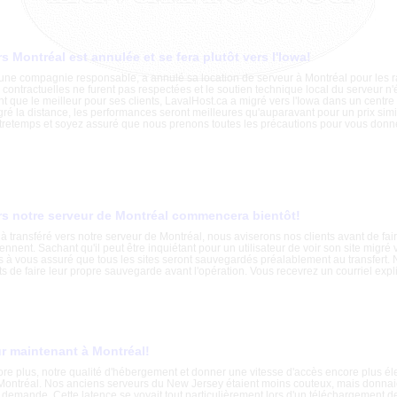
s Montréal est annulée et se fera plutôt vers l'Iowa!
 une compagnie responsable, a annulé sa location de serveur à Montréal pour les r
 contractuelles ne furent pas respectées et le soutien technique local du serveur n'é
nt que le meilleur pour ses clients, LavalHost.ca a migré vers l'Iowa dans un cent
gré la distance, les performances seront meilleures qu'auparavant pour un prix sim
retemps et soyez assuré que nous prenons toutes les précautions pour vous donner
rs notre serveur de Montréal commencera bientôt!
à transféré vers notre serveur de Montréal, nous aviserons nos clients avant de fair
iennent. Sachant qu'il peut être inquiétant pour un utilisateur de voir son site migré 
s à vous assuré que tous les sites seront sauvegardés préalablement au transfert
ts de faire leur propre sauvegarde avant l'opération. Vous recevrez un courriel explic
r maintenant à Montréal!
ore plus, notre qualité d'hébergement et donner une vitesse d'accès encore plus 
ontréal. Nos anciens serveurs du New Jersey étaient moins couteux, mais donnai
 demande. Cette latence se voyait tout particulièrement lors d'un téléchargement d