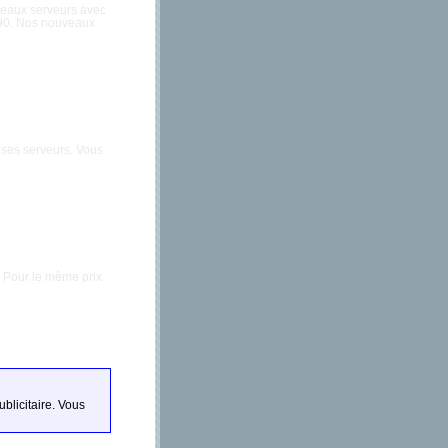
eaux serveurs avec
.90. Nos nouveaux
 ses serveurs. Vous
. Pour le même prix
blicitaire. Vous