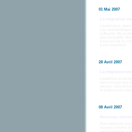
01 Mai 2007
La migration ver
LavalHost.ca, étant
Les caractéristiques
suffisante. Ne voula
plus de qualité. Mal
excusons de ce cont
à prix abordable.
28 Avril 2007
La migration ve
LavalHost.ca est déj
dans les jours qui v
serveur, nous tenon
le temps à nos clien
08 Avril 2007
Nouveau serveu
Pour améliorer, enc
nouveau serveur à M
supplémentaire à la