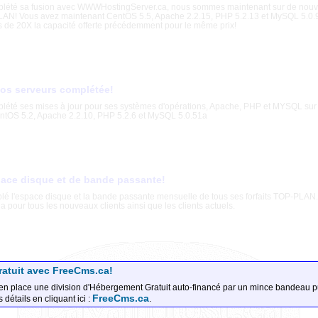
plété sa fusion avec WWWHostingServer.ca, nous sommes maintenant sur de nouv
LAN! Vous avez maintenant CentOS 5.5, Apache 2.2.15, PHP 5.2.13 et MySQL 5.0
us de 20X la capacité offerte précédemment pour le même prix!
nos serveurs complétée!
lété ses mises à jour pour ses systèmes d'opérations, Apache, PHP et MYSQL sur
ntOS 5.2, Apache 2.2.10, PHP 5.2.6 et MySQL 5.0.51a
pace disque et de bande passante!
lé l'espace disque et la bande passante mensuelle de tous ses forfaits TOP-PLAN
a pour tous les nouveaux clients ainsi que les clients actuels.
atuit avec FreeCms.ca!
en place une division d'Hébergement Gratuit auto-financé par un mince bandeau pu
FreeCms.ca
 détails en cliquant ici :
.