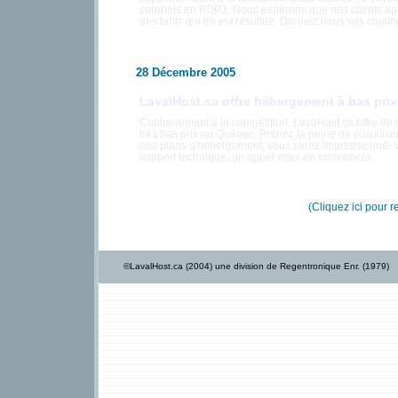
courriels en POP3. Nous espérons que nos clients app
des tarifs qui en est résultée. Donnez nous vos comm
28 Décembre 2005
LavalHost.ca offre hébergement à bas prix
Contrairement à la compétition, LavaHost.ca offre de
très bas prix au Québec. Prenez la peine de visualiser
nos plans d'hébergement, vous serez impressionné. Vo
support technique, un appel vous en convaincra.
(Cliquez ici pour r
©LavalHost.ca (2004) une division de Regentronique Enr. (1979)