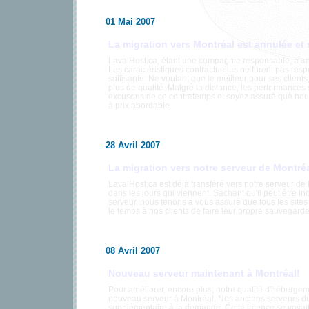
01 Mai 2007
La migration vers Montréal est annulée et s
LavalHost.ca, étant une compagnie responsable, a ann
Les caractéristiques contractuelles ne furent pas respe
suffisante. Ne voulant que le meilleur pour ses clien
plus de qualité. Malgré la distance, les performances
excusons de ce contretemps et soyez assuré que nous
à prix abordable.
28 Avril 2007
La migration vers notre serveur de Montr
LavalHost.ca est déjà transféré vers notre serveur de 
dans les jours qui viennent. Sachant qu'il peut être in
serveur, nous tenons à vous assuré que tous les site
le temps à nos clients de faire leur propre sauvegarde 
08 Avril 2007
Nouveau serveur maintenant à Montréal!
Pour améliorer, encore plus, notre qualité d'héberge
nouveau serveur à Montréal. Nos anciens serveurs d
supplémentaire à la demande. Cette latence se voyait