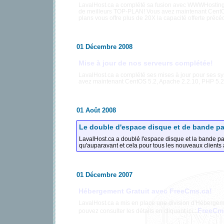
LavalHost.ca a complété sa fusion avec WWWHosting
de meilleurs TOP-PLAN! Vous avez maintenant CentO
plans vous offre plus de 20X la capacité offerte pré
01 Décembre 2008
Mise à jour de nos serveurs complétée!
LavalHost.ca a complété ses mises à jour pour ses s
avez maintenant CentOS 5.2, Apache 2.2.10, PHP 5.2
01 Août 2008
Le double d'espace disque et de bande p
LavalHost.ca a doublé l'espace disque et la bande p
qu'auparavant et cela pour tous les nouveaux clients a
01 Décembre 2007
Hébergement Gratuit avec FreeCms.ca!
LavalHost.ca a mis en place une division d'Hébergeme
FreeCm
pouvez consulter les détails en cliquant ici :