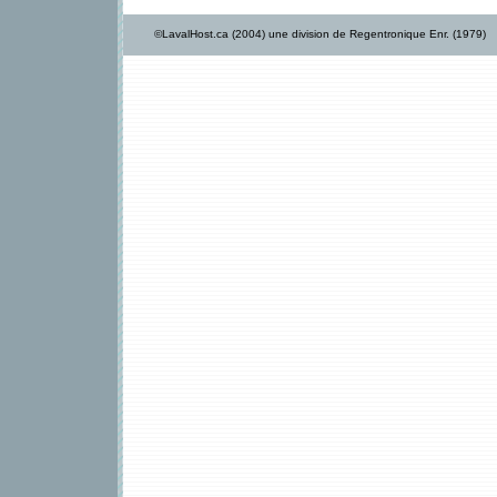
©LavalHost.ca (2004) une division de Regentronique Enr. (1979)