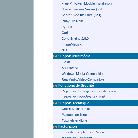
Free PHP/Perl Module Installation
Shared Secure Server (SSL)
Server Side Includes (SSI)
Ruby On Rails
Python
Curl
Zend Engine 2.6.0
ImageMagick
GD
Support Multimédia
Flash
Shockwave
Windows Media Compatible
Real Audio/Video Compatible
Fonctions de Sécurité
Répertoire Protégé par mot de passe
Centre de Données Sécurisé
Support Technique
Courriel/Ticket 24x7
Manuels en-ligne
Tutoriels en-ligne
Facturation
États de comptes par Courriel