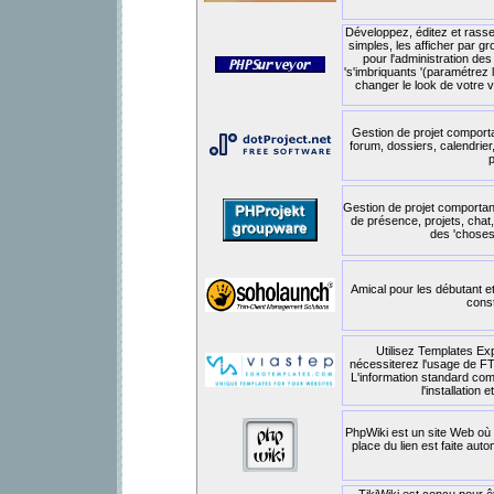
Développez, éditez et rass
simples, les afficher par 
pour l'administration de
's'imbriquants '(paramétrez l
changer le look de votre v
Gestion de projet comport
forum, dossiers, calendrier
p
Gestion de projet comportant
de présence, projets, chat,
des 'choses-
Amical pour les débutant et
const
Utilisez Templates Exp
nécessiterez l'usage de FTP 
L'information standard co
l'installation
PhpWiki est un site Web où 
place du lien est faite au