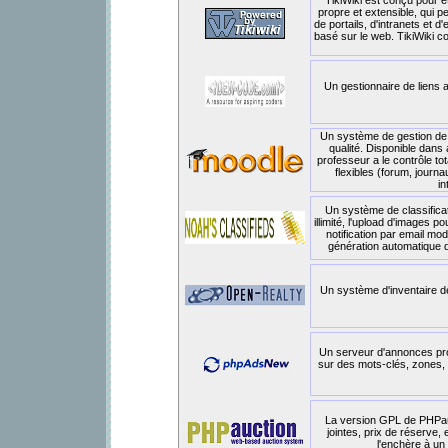
TikiWiki est conçu pour ê
propre et extensible, qui p
de portails, d'intranets et 
basé sur le web. TikiWiki 
Un gestionnaire de liens 
Un système de gestion de 
qualité. Disponible dan
professeur a le contrôle to
flexibles (forum, journau
in
Un système de classifica
illimité, l'upload d'images p
notification par email mod
génération automatique de 
Un système d'inventaire de
Un serveur d'annonces pro
sur des mots-clés, zones, h
La version GPL de PHPauct
jointes, prix de réserve,
l'enchère à un 