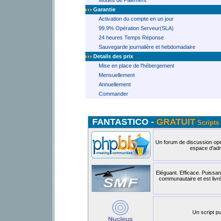
Modes de Paiement:
Garantie
Activation du compte en un jour
99.9% Opération Serveur(SLA)
24 heures Temps Réponse
Sauvegarde journalière et hebdomadaire
Details des prix
Mise en place de l'hébergement
Mensuellement
Annuellement
Commander
FANTASTICO -
GRATUIT
Scripts 
Un forum de discussion open
espace d'admi
Eléguant. Efficace. Puissan
communautaire et est livr
Un script pu