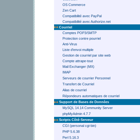
OS Commerce
Zen Cart
Compatibilité avec PayPal
Compatibilité avec Authorize.net
Courriel
Comptes POP3/SMTP
Protection contre pourriel
Anti-Virus
Liste d'envoi multiple
Gestion de courriel par site web
Compte attrape-tout
Mail Exchanger (MX)
IMAP
Serveurs de courrier Personnel
Transfert de Courriel
Alias de courriel
Répondeurs automatiques de courriel
Support de Bases de Données
MySQL 14.14 Community Server
phpMyAdmin 4.7.7
Scripts Côté-Serveur
CGI (personal cgi-bin)
PHP 5.6.38
Perl 5.16.3