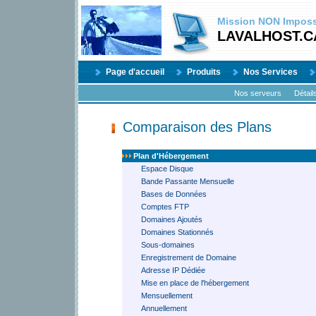
Mission
NON
Impossi
LAVALHOST.C
Page d'accueil
Produits
Nos Services
Nos serveurs
Détail
Comparaison des Plans
Plan d'Hébergement
Espace Disque
Bande Passante Mensuelle
Bases de Données
Comptes FTP
Domaines Ajoutés
Domaines Stationnés
Sous-domaines
Enregistrement de Domaine
Adresse IP Dédiée
Mise en place de l'hébergement
Mensuellement
Annuellement