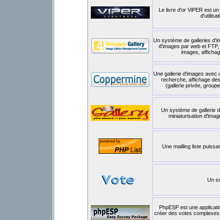
Le livre d'or ViPER est un 
d'utilis
Un système de galleries d'i
d'images par web et FTP,
images, affichag
Une gallerie d'images avec ca
recherche, affichage des 
(gallerie privée, group
Un système de gallerie 
miniaturisation d'ima
Une mailling liste puissa
Un sc
PhpESP est une applicatio
créer des votes complexes e