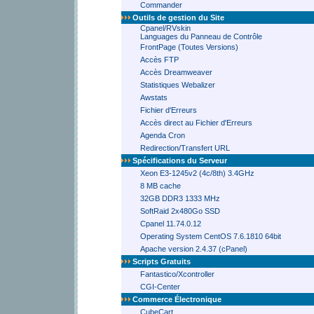
Commander
Outils de gestion du Site
Cpanel/RVskin
Languages du Panneau de Contrôle
FrontPage (Toutes Versions)
Accès FTP
Accès Dreamweaver
Statistiques Webalizer
Awstats
Fichier d'Erreurs
Accès direct au Fichier d'Erreurs
Agenda Cron
Redirection/Transfert URL
Spécifications du Serveur
Xeon E3-1245v2 (4c/8th) 3.4GHz
8 MB cache
32GB DDR3 1333 MHz
SoftRaid 2x480Go SSD
Cpanel 11.74.0.12
Operating System CentOS 7.6.1810 64bit
Apache version 2.4.37 (cPanel)
Scripts Gratuits
Fantastico/Xcontroller
CGI-Center
Commerce Électronique
CubeCart