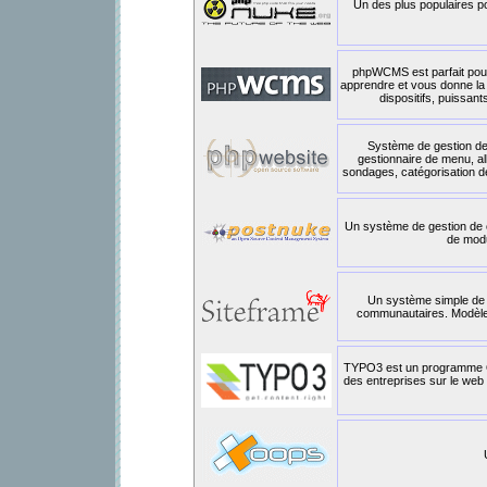
Un des plus populaires p
phpWCMS est parfait pour l
apprendre et vous donne la 
dispositifs, puissan
Système de gestion de
gestionnaire de menu, a
sondages, catégorisation de 
Un système de gestion de co
de modu
Un système simple de 
communautaires. Modèles
TYPO3 est un programme Op
des entreprises sur le web et