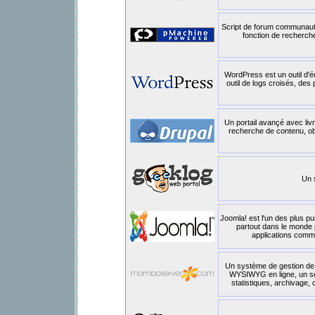
Script de forum communauta
fonction de recherche
WordPress est un outil d'é
outil de logs croisés, des
Un portail avançé avec liv
recherche de contenu, obs
Un 
Joomla! est l'un des plus pu
partout dans le monde 
applications commer
Un système de gestion de c
WYSIWYG en ligne, un serv
statistiques, archivage