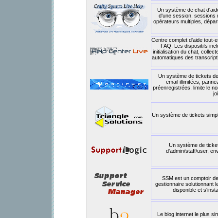
Un système de chat d'aide
d'une session, sessions m
opérateurs multiples, dépar
Centre complet d'aide tout-en
FAQ. Les dispositifs incl
initialisation du chat, colle
automatiques des transcript
Un système de tickets de 
email illimitées, pann
préenregistrées, limite le n
jo
Un système de tickets simpl
Un système de ticke
d'admin/staff/user, en
SSM est un comptoir de
gestionnaire solutionnant 
disponible et s'ins
Le blog internet le plus s