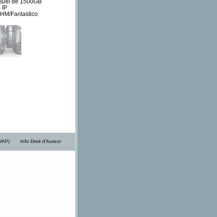
nsuel de 1500GB
 IP
HM/Fantastico
/UAP)
Info Droit d'Auteur