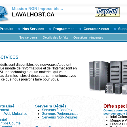
Mission
NON
Impossible...
LAVALHOST.CA
Produits
Nos Services
Programmes
Contactez-nous
Supp
Nos serveurs
Détails des forfaits
Questions fréquentes
Services
duits sont disponibles, de nouveaux s'ajoutent
Le monde de l'informatique et de l'Internet sont en
 Si une technologie ou un matériel, qui vous
 pas dans les listes ci-dessous; communiquez avec
 ce que nous pouvons faire pour vous.
tualisé
Serveurs Dédiés
Offre spéci
ement
Serveurs à Bas Prix
Obtenez votre se
nt Web Mutualisé
Serveurs Performances
pour seulement 
Intel Cele
Serveurs Non-Mesurés
rriel
Mémoire V
t de Courriel
Disque Du