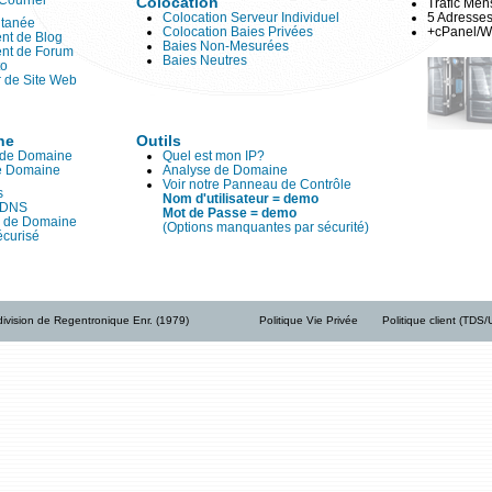
Courriel
Colocation
Trafic Me
Colocation Serveur Individuel
5 Adresses
ntanée
Colocation Baies Privées
+cPanel/W
nt de Blog
Baies Non-Mesurées
nt de Forum
Baies Neutres
to
 de Site Web
ne
Outils
 de Domaine
Quel est mon IP?
de Domaine
Analyse de Domaine
Voir notre Panneau de Contrôle
s
Nom d'utilisateur = demo
 DNS
Mot de Passe = demo
n de Domaine
(Options manquantes par sécurité)
curisé
ivision de Regentronique Enr. (1979)
Politique Vie Privée
Politique client (TDS