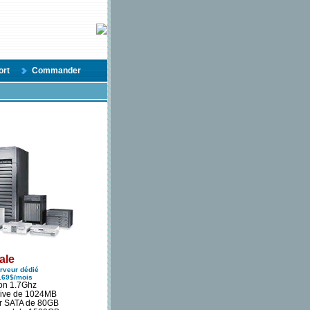
ort
Commander
ale
rveur dédié
169$/mois
ron 1.7Ghz
ive de 1024MB
r SATA de 80GB