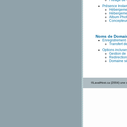
Filtrage de 
Présence Insta
Hébergeme
Hébergeme
Album Pho
Concepteur
Noms de Domai
Enregistrement
Transfert 
Options incluse
Gestion de
Redirectio
Domaine sé
©LavalHost.ca (2004) une d