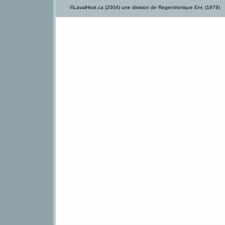
©LavalHost.ca (2004) une division de Regentronique Enr. (1979)