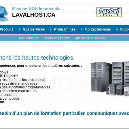
Mission
NON
Impossible...
LAVALHOST.CA
Produits
Nos Services
Programmes
Contactez-nous
Supp
Nos serveurs
Détails des forfaits
Questions fréquentes
ons les hautes technologies
pétences pour enseigner les matières suivantes :
indows
 MS Project™
réseau (tous les protocoles)
 sous divers languages
n des automates programmables
des micro-controlleurs
la robotique
 la domotique
tis
esoin d'un plan de formation particulier, communiquez ave