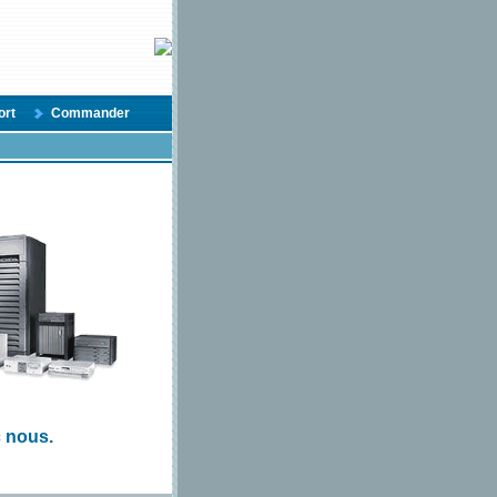
ort
Commander
c nous.