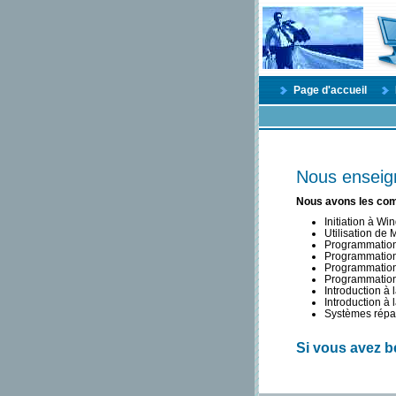
Page d'accueil
Nous enseign
Nous avons les com
Initiation à W
Utilisation de
Programmation 
Programmation
Programmatio
Programmation 
Introduction à 
Introduction à
Systèmes répar
Si vous avez b