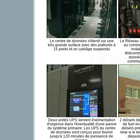
Le centre de données s'étend sur une
Le Réseau d
très grande surface avec des plafonds à
au commu
15 pieds et un cablâge suspendu
insta
télécomm
donnée
commuta
Deux unités UPS servent d'alimentation
2 diésels d
d'urgence dans l'éventualité d'une panne
de fuel en
du système primaire. Les UPS du centre
diésels pr
de données sont conçus pour fournir
relai si le 
jusqu'à 120 minutes de puissance de
dépass