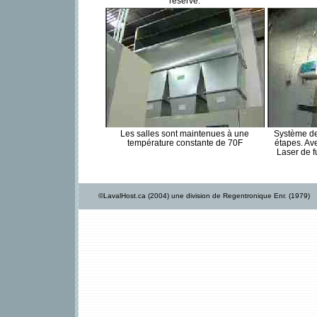
réserve.
Les salles sont maintenues à une
Système de
température constante de 70F
étapes. Av
Laser de 
©LavalHost.ca (2004) une division de Regentronique Enr. (1979)