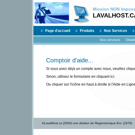
Mission
NON
Impossi
LAVALHOST.C
Page d'accueil
Produits
Nos Services
Nos serveurs
Détail
Comptoir d'aide...
Si vous avez déjà un compte avec nous, veuillez cliqu
Sinon, utilisez le formulaire en cliquant
ici
.
Ou cliquer sur l'icône en haut à droite si l'Aide en Lign
©LavalHost.ca (2004) une division de Regentronique Enr. (1979)